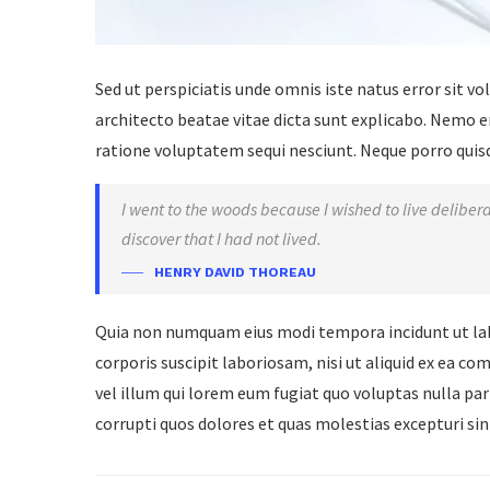
Sed ut perspiciatis unde omnis iste natus error sit 
architecto beatae vitae dicta sunt explicabo. Nemo e
ratione voluptatem sequi nesciunt. Neque porro quisqu
I went to the woods because I wished to live deliberate
discover that I had not lived.
HENRY DAVID THOREAU
Quia non numquam eius modi tempora incidunt ut la
corporis suscipit laboriosam, nisi ut aliquid ex ea c
vel illum qui lorem eum fugiat quo voluptas nulla pa
corrupti quos dolores et quas molestias excepturi sin