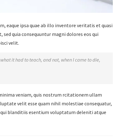
 eaque ipsa quae ab illo inventore veritatis et quasi
t, sed quia consequuntur magni dolores eos qui
ci velit.
rn what it had to teach, and not, when I came to die,
minima veniam, quis nostrum rcitationem ullam
oluptate velit esse quam nihil molestiae consequatur,
 qui blanditiis esentium voluptatum deleniti atque