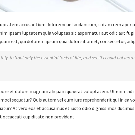
voluptatem accusantium doloremque laudantium, totam rem aperiam,
nim ipsam luptatem quia voluptas sit aspernatur aut odit aut fugi
am est, qui dolorem ipsum quia dolor sit amet, consectetur, adipis
ly, to front only the essential facts of life, and see if I could not lea
bore et dolore magnam aliquam quaerat voluptatem. Ut enim ad 
ommodi sequatur? Quis autem vel eum iure reprehenderit qui in ea v
riatur? At vero eos et accusamus et iusto odio dignissimos ducimus
t occaecati cupiditate non provident,